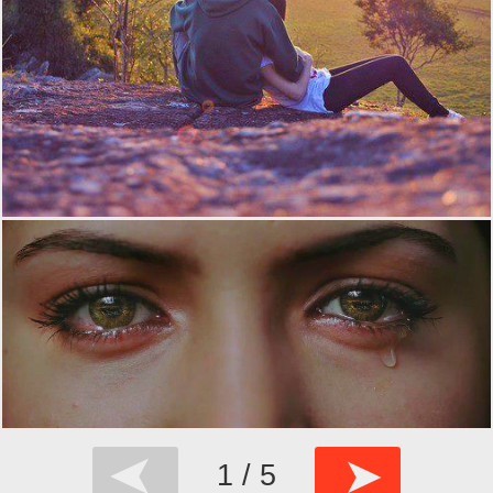
➤
➤
1 / 5