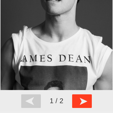
➤
➤
1 / 2