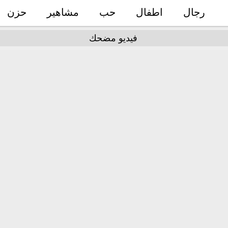
رجال
اطفال
حب
مشاهير
حزن
فيديو مضحك