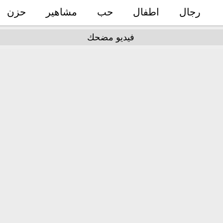
رجال
اطفال
حب
مشاهير
حزن
فيديو مضحك