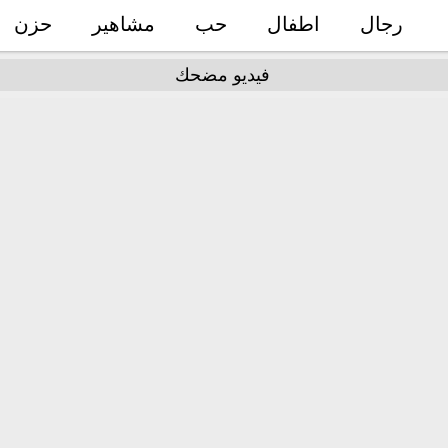
رجال
اطفال
حب
مشاهير
حزن
فيديو مضحك