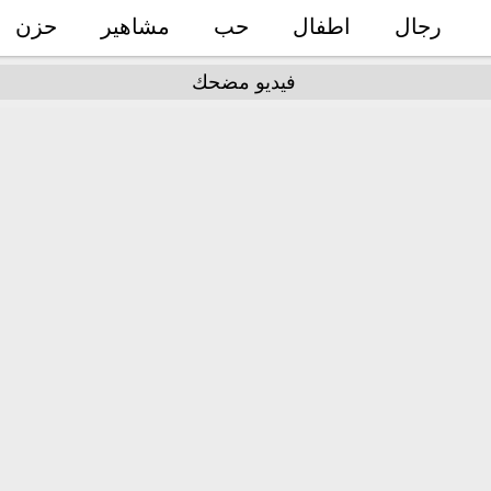
رجال
اطفال
حب
مشاهير
حزن
فيديو مضحك