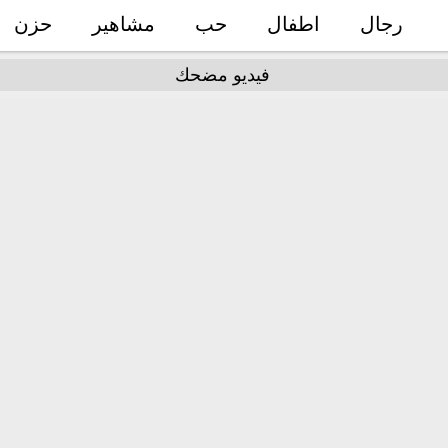
رجال
اطفال
حب
مشاهير
حزن
فيديو مضحك