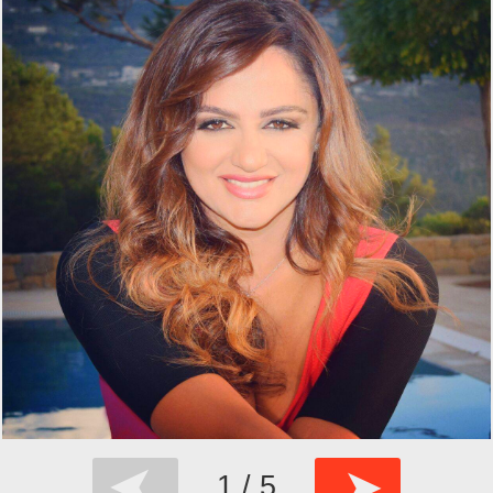
➤
➤
1 / 5