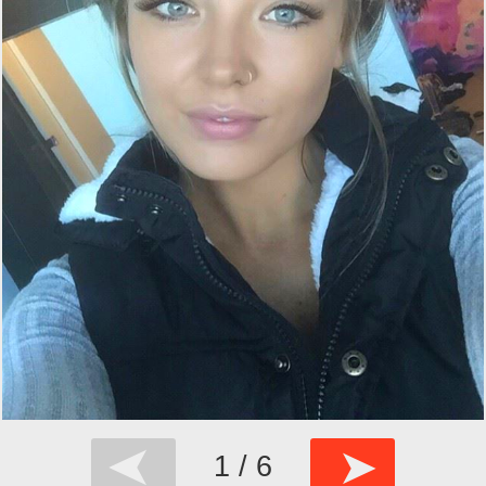
➤
➤
1 / 6