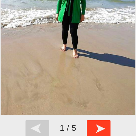
➤
➤
1 / 5