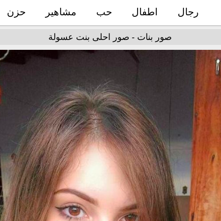
رجال
اطفال
حب
مشاهير
حزن
صور بنات - صور احلى بنت عسولة