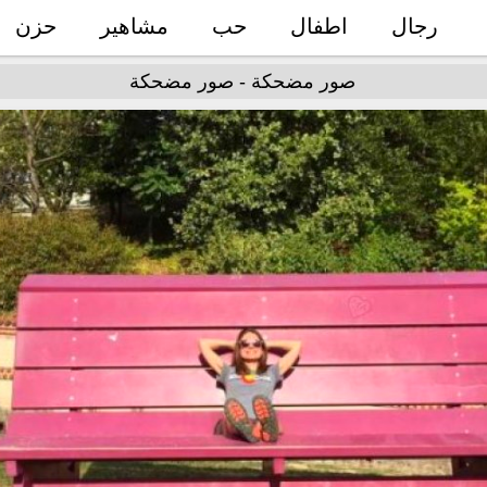
رجال
اطفال
حب
مشاهير
حزن
صور مضحكة - صور مضحكة