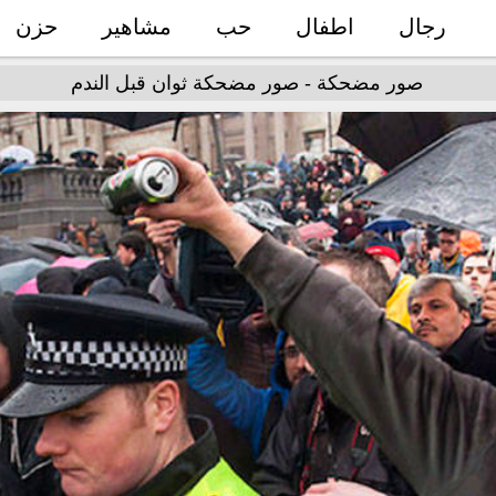
رجال
اطفال
حب
مشاهير
حزن
صور مضحكة - صور مضحكة ثوان قبل الندم