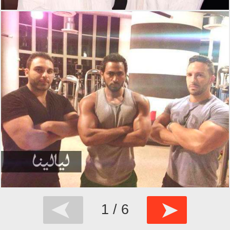
➤
➤
1 / 6