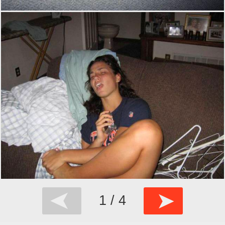
➤
➤
1 / 4