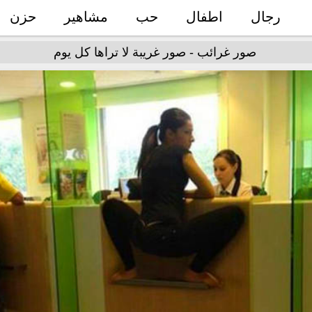
رجال
اطفال
حب
مشاهير
حزن
صور غرائب - صور غريبة لا تراها كل يوم