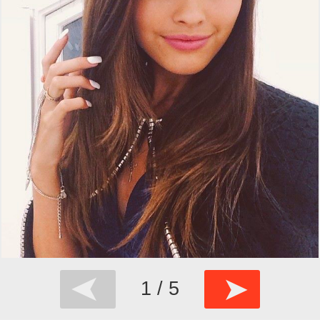
➤
➤
1 / 5