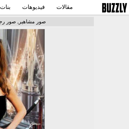
مقالات
فيديوهات
بنات
صور مشاهير, صور رجال