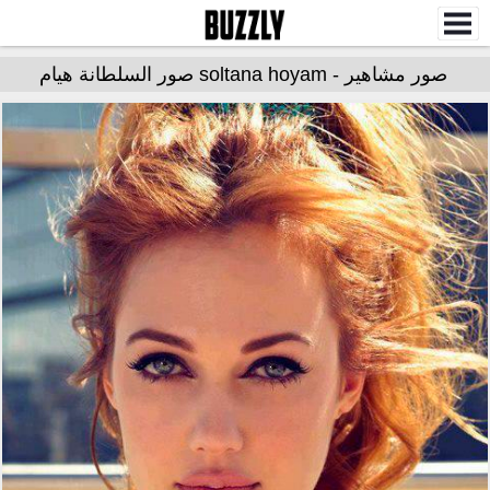
صور مشاهير - soltana hoyam صور السلطانة هيام