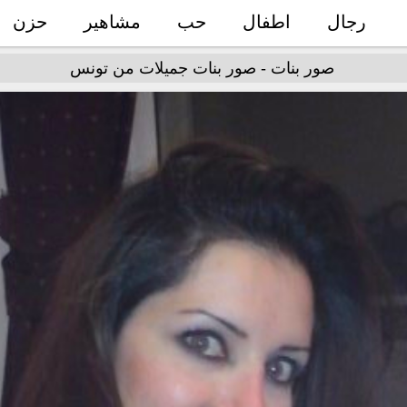
رجال
اطفال
حب
مشاهير
حزن
صور بنات - صور بنات جميلات من تونس