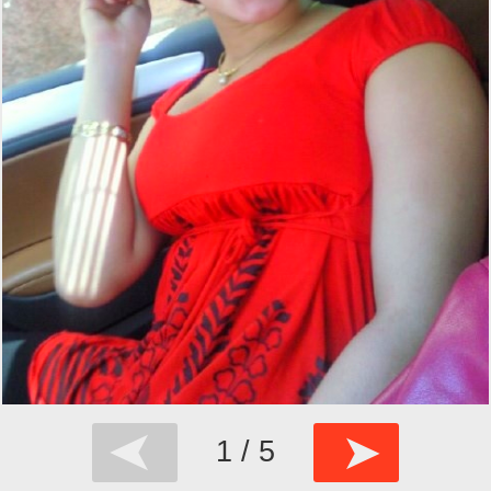
➤
➤
1 / 5