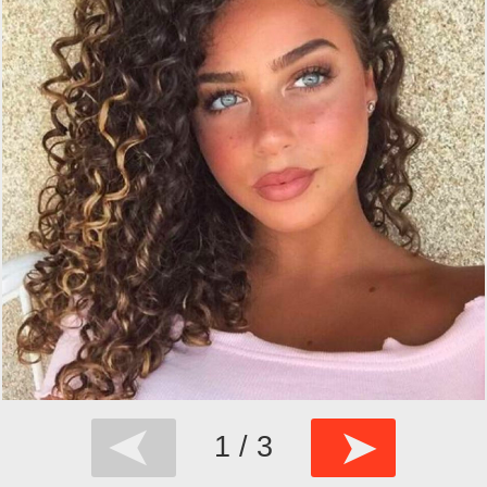
➤
➤
1 / 3