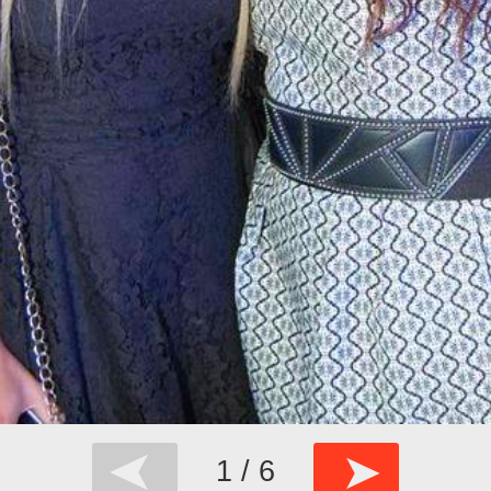
➤
➤
1 / 6