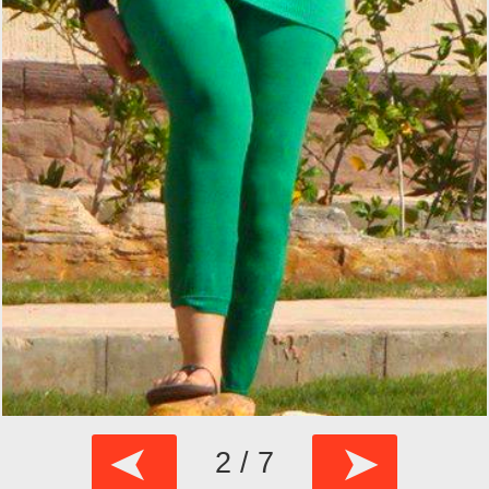
➤
➤
2 / 7