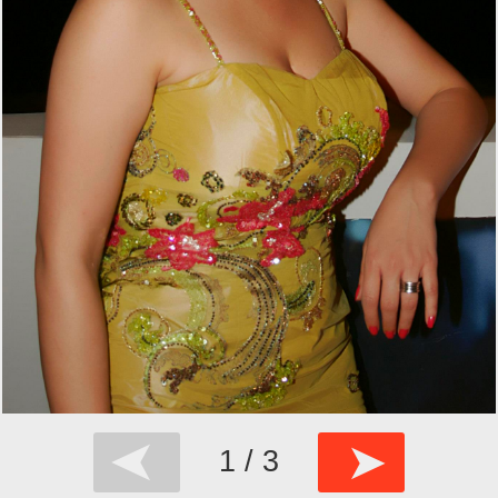
➤
➤
1 / 3