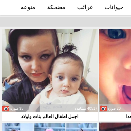
حيوانات
غرائب
مضحكة
منوعه
20 صورة
40517 مشاهدة
35 صورة
دا
اجمل اطفال العالم بنات واولاد