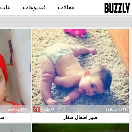
مقالات
فيديوهات
بنات
33416 مشاهدة
33 صورة
32383 مشاهدة
صور اطفال صغار
صور