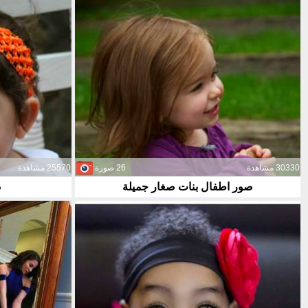
30330 مشاهدة
26 صورة
25570 مشاهدة
صور اطفال بنات صغار جميلة
ص