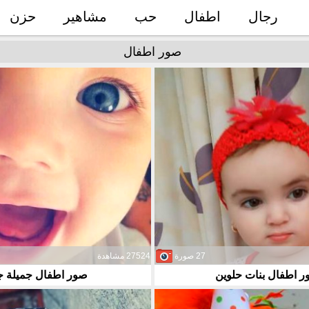
رجال
اطفال
حب
مشاهير
حزن
صور اطفال
27 صورة
27524 مشاهدة
 اطفال بنات حلوين
صور اطفال جميلة ج