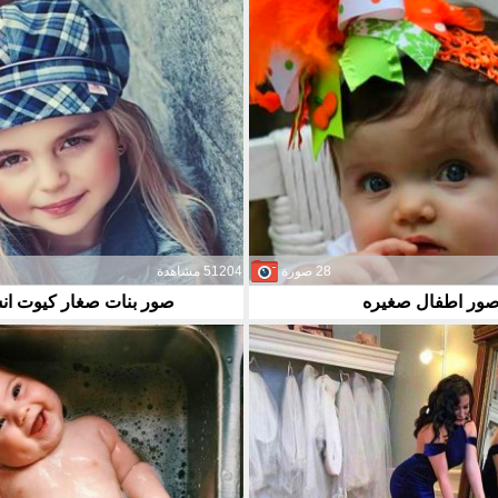
28 صورة
51204 مشاهدة
ور اطفال صغيره
صور بنات صغار كيوت ان