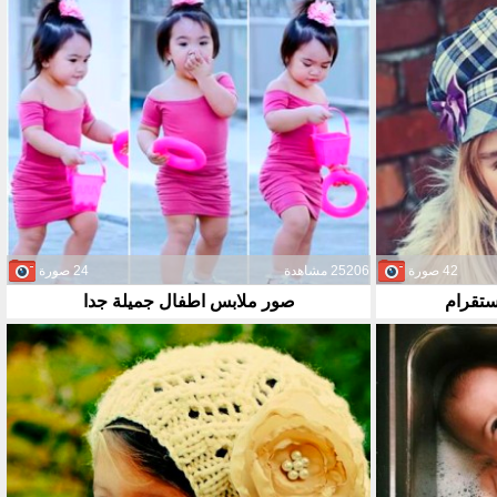
42 صورة
25206 مشاهدة
24 صورة
ستقرام
صور ملابس اطفال جميلة جدا