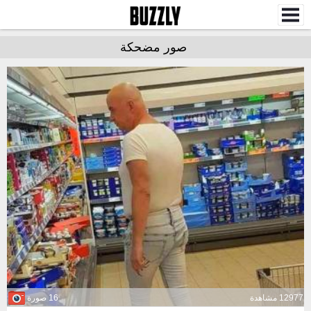
صور مضحكة
12977 مشاهدة
16 صورة