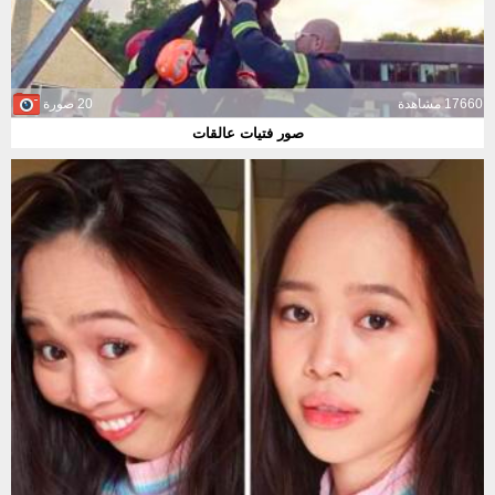
17660 مشاهدة
20 صورة
صور فتيات عالقات