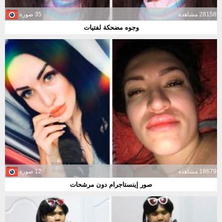
28158 مشاهدة
35 صورة
وجوه مضحكة لفتيات
18679 مشاهدة
12 صورة
صور إينستاجرام دون مرشحات